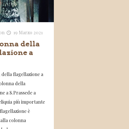
on
19 Marzo 2021
lonna della
lazione a
della flagellazione a
olonna della
one a S.Prassede a
liquia più importante
 flagellazione è
dalla colonna