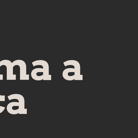
ma a
ca