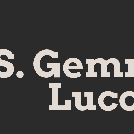
S. Gem
Luc