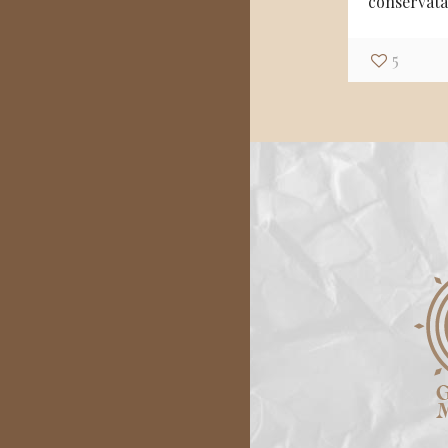
conservat
5