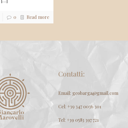
a
[…]
0
Read more
Contatti:
Email: geobarga@gmail.com
Cel: +39 347 0036 301
Tel: +39 0583 397 721