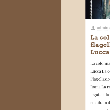
admin
La co
flagel
Lucca
La colonna 
Lucca La c
Flagellazi
Roma La re
legata alla
costituita 