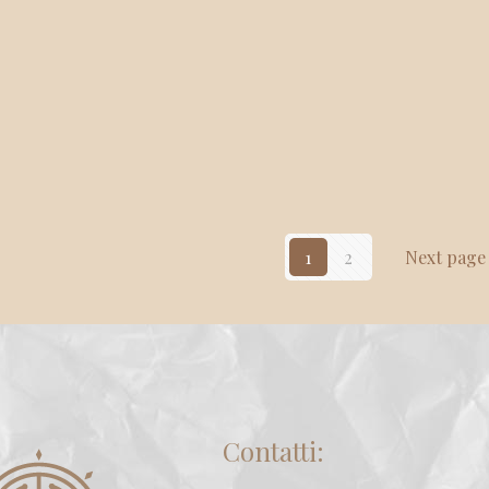
1
2
Next page
Contatti: