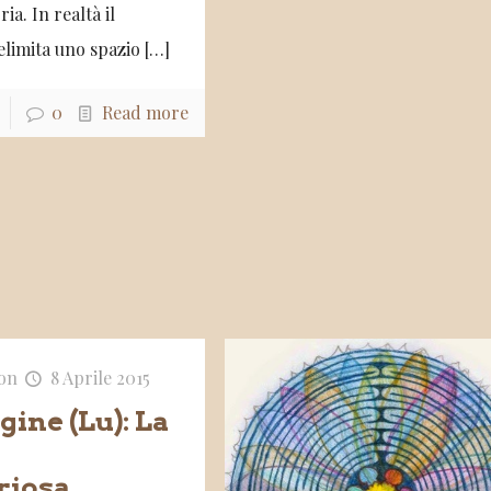
ria. In realtà il
elimita uno spazio
[…]
0
Read more
on
8 Aprile 2015
ine (Lu): La
a
riosa……