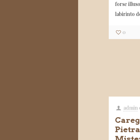
forse illuso
labirinto d
0
admin
Caregg
Pietr
Miste