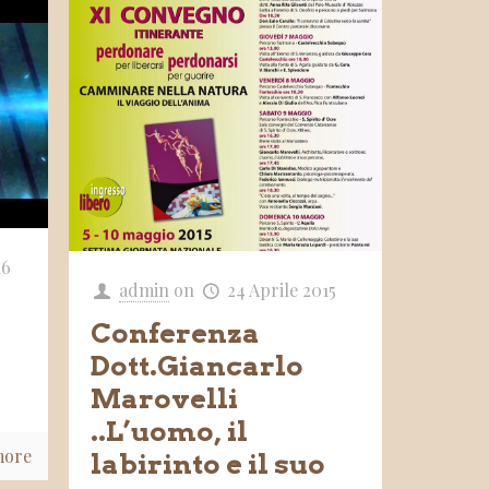
16
admin
on
24 Aprile 2015
Conferenza
Dott.Giancarlo
Marovelli
..L’uomo, il
more
labirinto e il suo