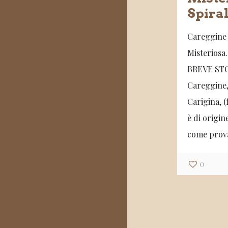
Spira
Careggine 
Misterios
BREVE ST
Careggine,
Carigina, 
è di origin
come prov
0