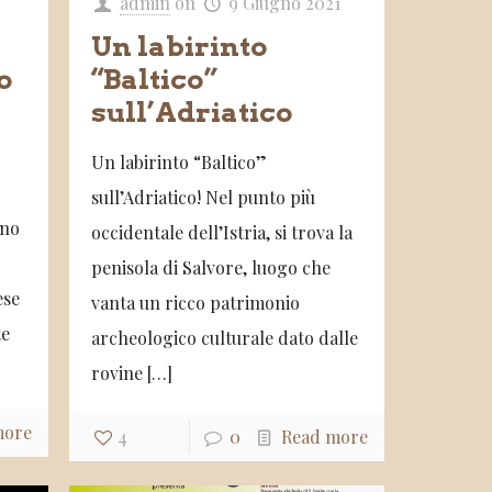
admin
on
9 Giugno 2021
Un labirinto
o
“Baltico”
sull’Adriatico
Un labirinto “Baltico”
sull’Adriatico! Nel punto più
ano
occidentale dell’Istria, si trova la
penisola di Salvore, luogo che
ese
vanta un ricco patrimonio
te
archeologico culturale dato dalle
rovine
[…]
more
4
0
Read more