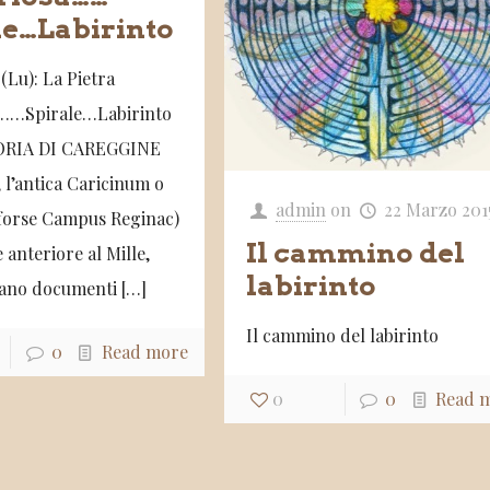
le…Labirinto
(Lu): La Pietra
a……Spirale…Labirinto
ORIA DI CAREGGINE
 l’antica Caricinum o
admin
on
22 Marzo 201
(forse Campus Reginac)
Il cammino del
e anteriore al Mille,
labirinto
ano documenti
[…]
Il cammino del labirinto
0
Read more
0
0
Read 