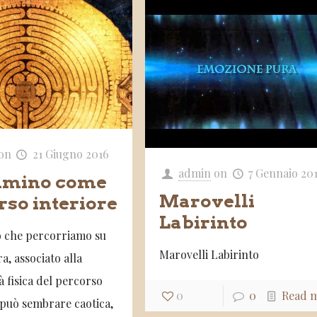
on
21 Giugno 2016
admin
on
7 Gennaio 20
mmino come
Marovelli
rso interiore
Labirinto
 che percorriamo su
Marovelli Labirinto
a, associato alla
 fisica del percorso
0
0
Read 
o può sembrare caotica,