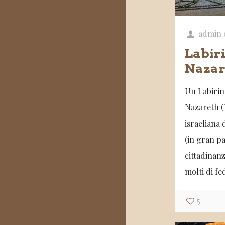
admin
Labiri
Nazare
Un Labirin
Nazareth (I
israeliana 
(in gran p
cittadinanz
molti di fe
5