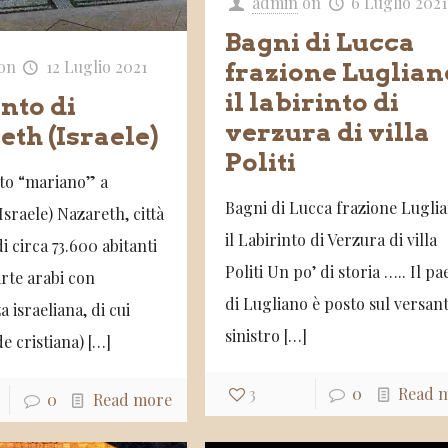
admin
on
6 Luglio 2021
Bagni di Lucca
on
12 Luglio 2021
frazione Luglian
il labirinto di
nto di
verzura di villa
th (Israele)
Politi
to “mariano” a
Bagni di Lucca frazione Lugli
sraele) Nazareth, città
il Labirinto di Verzura di villa
di circa 73.600 abitanti
Politi Un po’ di storia ….. Il pa
arte arabi con
di Lugliano è posto sul versan
a israeliana, di cui
sinistro
[…]
de cristiana)
[…]
3
0
Read 
0
Read more