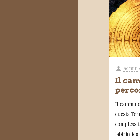
admin
Il ca
perco
Il cammino
questa Terr
complessità
labirintic