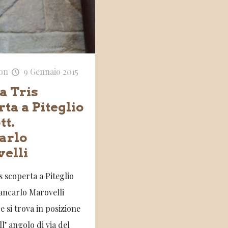
on
9 Gennaio 2015
a Tris
ta a Piteglio
tt.
arlo
elli
s scoperta a Piteglio
iancarlo Marovelli
 si trova in posizione
ll’ angolo di via del