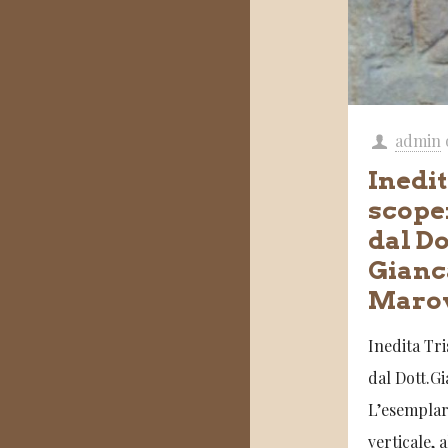
admin
Inedit
scoper
dal Do
Gianc
Marov
Inedita Tri
dal Dott.G
L’esemplare
verticale, a