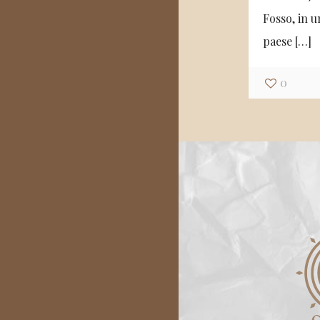
Fosso, in u
paese
[…]
0