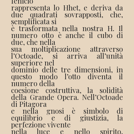
fenicio
rappresenta lo Hhet, e deriva da
due quadrati sovrapposti, che,
semplificata si
è trasformata nella nostra H. Il
numero otto è anche il cubo di
due, che nella
sua moltiplicazione attraverso
l’Octoade, si arriva all’unità
superiore nel
dominio delle tre dimensioni, in
questo modo l’otto diventa il
numero della
coesione costruttiva, la solidità
della Grande Opera. Nell’Octoade
di Pitagora
e nella gnosi è simbolo di
equilibrio e di giustizia, la
perfezione vivente
nella luce e nello spirito,