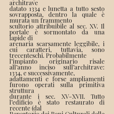
architrave
datato 1334 e lunetta a tutto sesto
sovrapposta, dentro la quale è
murata un frammento
scultorio attribuibile al sec. XV. Il
portale è sormontato da una
lapide di
arenaria scarsamente leggibile, i
cui caratteri, tuttavia, sono
trecenteschi. Probabilmente
l’impianto originario risale
all’anno inciso sull’architrave:
1334, e successivamente,
adattamenti e forse ampliamenti
furono operati sulla primitiva
struttura
durante i sec. XV-XVII. Tutto
l’edificio è stato restaurato di
recente (dal
Repertorio dei Beni Culturali delle